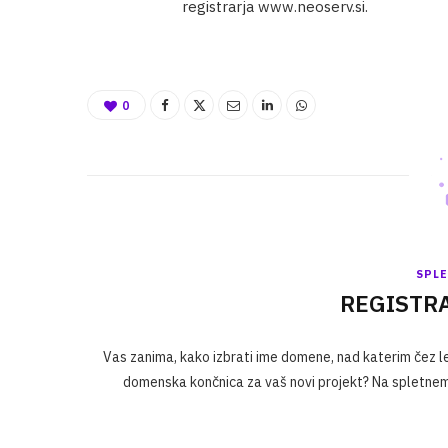
registrarja www.neoserv.si.
0
SPL
REGISTR
Vas zanima, kako izbrati ime domene, nad katerim čez let
domenska končnica za vaš novi projekt? Na spletnem