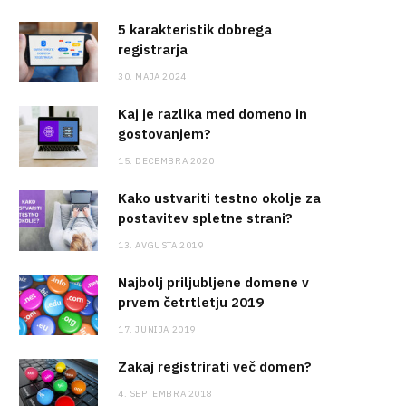
5 karakteristik dobrega
registrarja
30. MAJA 2024
Kaj je razlika med domeno in
gostovanjem?
15. DECEMBRA 2020
Kako ustvariti testno okolje za
postavitev spletne strani?
13. AVGUSTA 2019
Najbolj priljubljene domene v
prvem četrtletju 2019
17. JUNIJA 2019
Zakaj registrirati več domen?
4. SEPTEMBRA 2018