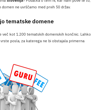
čena
Slovenija
? Podatka o tem ni, kar nam pove le to,
kih domen ne uvrščamo med prvih 50 držav.
acijo tematske domene
že več kot 1.200 tematskih domenskih končnic. Lahko
ali vrste posla, za katerega ne bi obstajala primerna