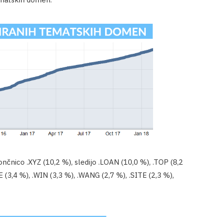
nčnico .XYZ (10,2 %), sledijo .LOAN (10,0 %), .TOP (8,2
E (3,4 %), .WIN (3,3 %), .WANG (2,7 %), .SITE (2,3 %),