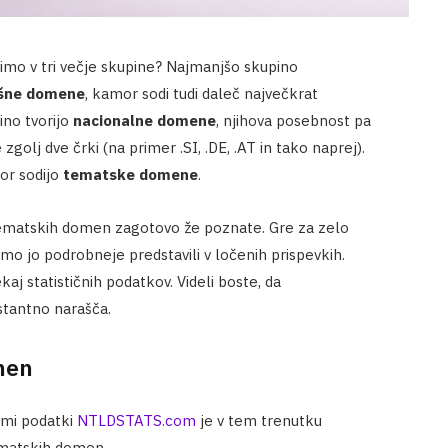
limo v tri večje skupine? Najmanjšo skupino
šne domene
, kamor sodi tudi daleč največkrat
ino tvorijo
nacionalne domene
, njihova posebnost pa
olj dve črki (na primer .SI, .DE, .AT in tako naprej).
or sodijo
tematske domene
.
tematskih domen zagotovo že poznate. Gre za zelo
 smo jo podrobneje predstavili v ločenih prispevkih.
aj statističnih podatkov. Videli boste, da
tantno narašča.
men
nimi podatki
NTLDSTATS.com
je v tem trenutku
matskih domen.