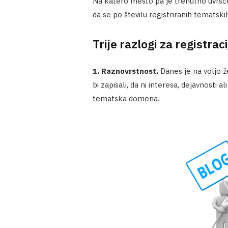
Na katero mesto pa je trenutno uvrš
da se po številu registriranih temats
Trije razlogi za registr
1. Raznovrstnost.
Danes je na voljo 
bi zapisali, da ni interesa, dejavnosti 
tematska domena.