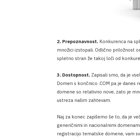
2. Prepoznavnost.
Konkurenca na splet
množici izstopali. Odlično priložnost
spletno stran že takoj loči od konkure
3. Dostopnost.
Zapisali smo, da je vse
Domen s končnico .COM pa je danes re
domene so relativno nove, zato je mn
ustreza našim zahtevam.
Naj za konec zapišemo še to, da je v
generičnimi in nacionalnimi domenami
registracijo tematske domene, vam sv