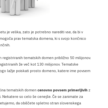
u je velika, zato je potrebno narediti vse, da bi v
 omogoča prav tematska domena, ki s svojo končnico
nčnih.
h registriranih tematskih domen približno 50 milijonov.
gistriranih že več kot 130 milijonov. Tematske
ogo lažje poiskati prosto domeno, katere ime povsem
ečina tematskih domen
cenovno povsem primerljivih
z
. Nekatere so celo še cenejše. Če se zanimate za
etujemo, da obiščete spletno stran slovenskega