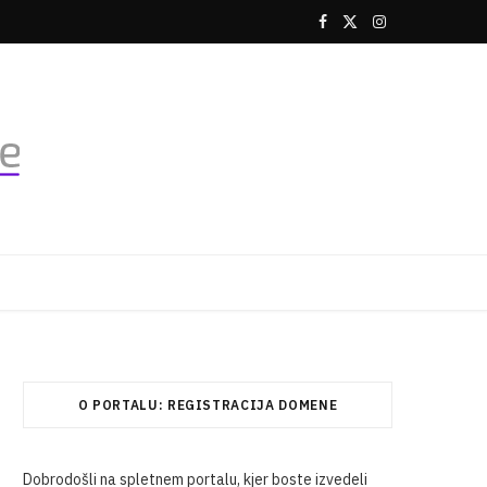
F
X
I
a
(
n
c
T
s
e
w
t
b
i
a
o
t
g
o
t
r
k
e
a
r
m
O PORTALU: REGISTRACIJA DOMENE
)
Dobrodošli na spletnem portalu, kjer boste izvedeli