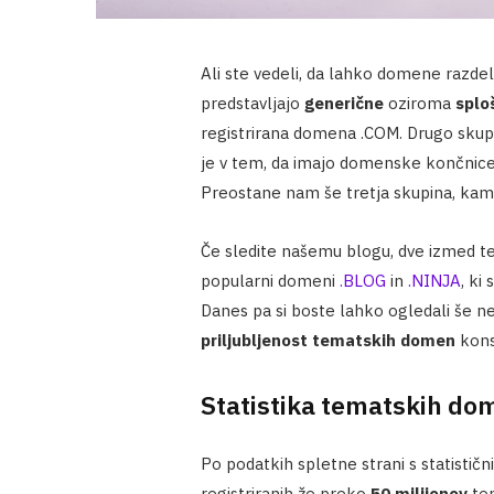
Ali ste vedeli, da lahko domene razde
predstavljajo
generične
oziroma
splo
registrirana domena .COM. Drugo skup
je v tem, da imajo domenske končnice zg
Preostane nam še tretja skupina, kam
Če sledite našemu blogu, dve izmed 
popularni domeni
.BLOG
in
.NINJA
, ki
Danes pa si boste lahko ogledali še nek
priljubljenost tematskih domen
kons
Statistika tematskih do
Po podatkih spletne strani s statistič
registriranih že preko
50 milijonov
te