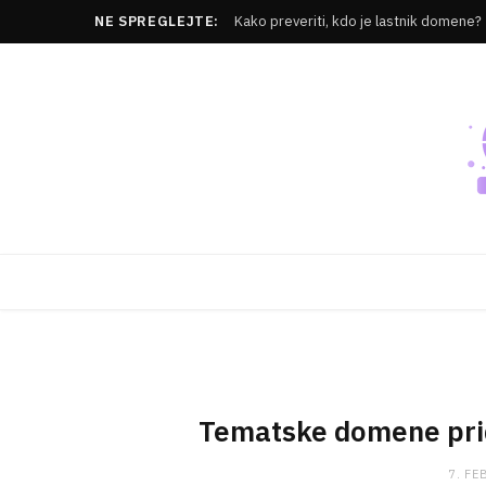
NE SPREGLEJTE:
Kako preveriti, kdo je lastnik domene?
Tematske domene prido
7. FE